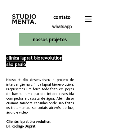
contato
whatsapp
nossos projetos
clínica laprat biorevolution
são paulo
Nosso studio desenvolveu o projeto de
intervenção na clínica laprat biorevolution.
Propusemos um forro todo feito em peças
de bambu, uma parede inteira revestida
com pedra e cascata de água. Além disso
criamos também cápsulas onde são feitos
os tratamentos sensoriais através de luz,
áudio e video.
Cliente: laprat biorevolution.
Dr. Rodrigo Duprat